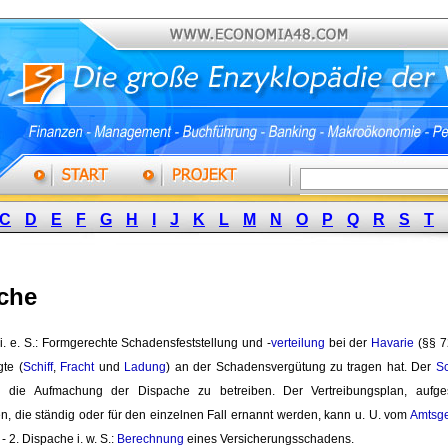
C
D
E
F
G
H
I
J
K
L
M
N
O
P
Q
R
S
T
che
i. e. S.: Formgerechte Schadensfeststellung und -
verteilung
bei der 
Havarie
(§§ 72
gte (
Schiff
,
Fracht
und 
Ladung
) an der Schadensvergütung zu tragen hat. Der
Sc
h
die Aufmachung der Dispache zu betreiben. Der Vertreibungsplan, aufges
, die ständig oder für den einzelnen Fall ernannt werden, kann u. U. vom
Amtsge
 - 2. Dispache i. w. S.:
Berechnung
eines Versicherungsschadens. 