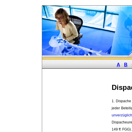
A
B
Dispa
1. Dispache 
jeder Beteili
unverzüglic
Dispacheuren
149 ff. FGG).