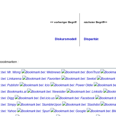
<< vorheriger Begriff
nächster Begriff>>
Diskursmodell
Disparität
 bookmarken :