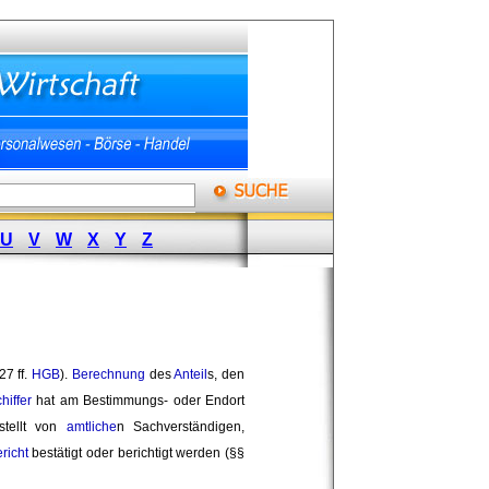
U
V
W
X
Y
Z
7 ff. 
HGB
).
Berechnung
des 
Anteil
s, den
hiffer
hat am Bestimmungs- oder Endort 
tellt von 
amtliche
n Sachverständigen,
richt
bestätigt oder berichtigt werden (§§ 