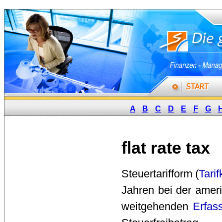
A
B
C
D
E
F
G
flat rate tax
Steuertarifform (
Tari
Jahren bei der amer
weitgehenden
Erfas