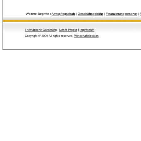
Weitere Begriffe :
Amtspflegschaft
| 
Geschäftsgebühr
| 
Finanzierungsreserve
| 
Thematische Gliederung
| 
Unser Projekt
| 
Impressum
Copyright © 2009 All rights reserved.
Wirtschaftslexikon