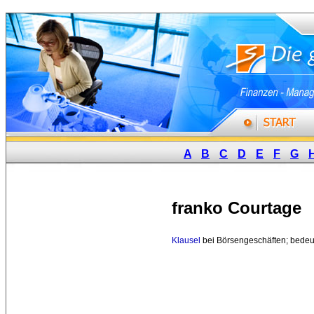
A
B
C
D
E
F
G
franko Courtage
Klausel
bei Börsengeschäften; bedeut