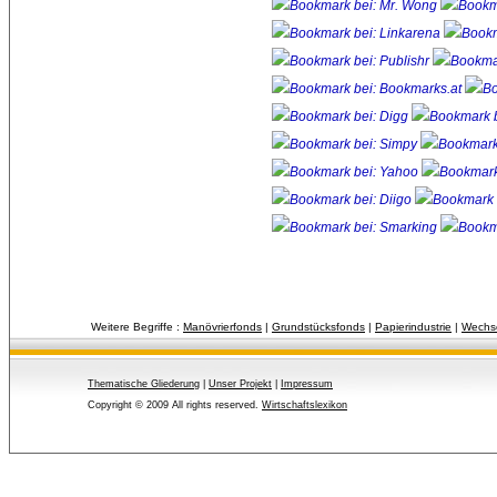
Weitere Begriffe :
Manövrierfonds
| 
Grundstücksfonds
| 
Papierindustrie
| 
Wechse
Thematische Gliederung
| 
Unser Projekt
| 
Impressum
Copyright © 2009 All rights reserved.
Wirtschaftslexikon