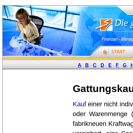
A
B
C
D
E
F
G
Gattungskau
Kauf
einer nicht indiv
oder Warenmenge 
fabrikneuen Kraftwa