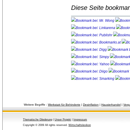
Diese Seite bookmar
Weitere Begriffe :
Werkstatt für Behinderte
| 
Desinflation
| 
Hausierhandel
| 
Verp
Thematische Gliederung
| 
Unser Projekt
| 
Impressum
Copyright © 2009 All rights reserved.
Wirtschaftslexikon