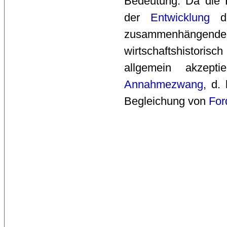
Bedeutung. Da die 
der
Entwicklung
d
zusammenhängend
wirtschaftshistori
allgemein akzept
Annahmezwang
, d.
Begleichung von
For