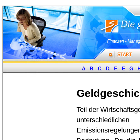
A
B
C
D
E
F
G
Geldgeschic
Teil der Wirtschaftsg
unterschiedlic
Emissionsregelu