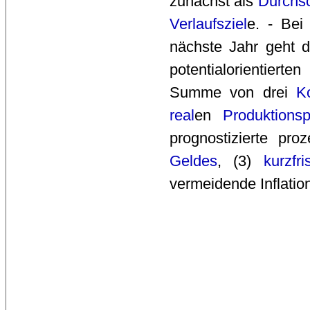
zunächst als
Durchsc
Verlaufsziel
e. - Bei
nächste Jahr geht 
potentialorientierten
Summe von drei
K
real
en
Produktionsp
prognostizierte pro
Geldes
, (3)
kurzfri
vermeidende Inflation