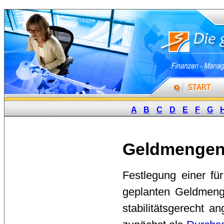
A
B
C
D
E
F
G
Geldmengen
Festlegung einer f
geplanten Geldmeng
stabilitätsgerecht a