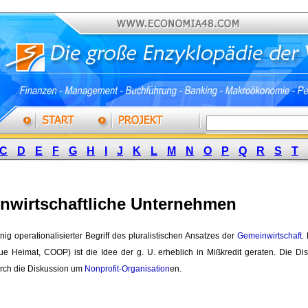
C
D
E
F
G
H
I
J
K
L
M
N
O
P
Q
R
S
T
nwirtschaftliche Unternehmen
nig operationalisierter Begriff des pluralistischen Ansatzes der 
Gemeinwirtschaft
.
eue Heimat, COOP) ist die Idee der g. U. erheblich in Mißkredit geraten. Die 
urch die Diskussion um
Nonprofit-Organisation
en.