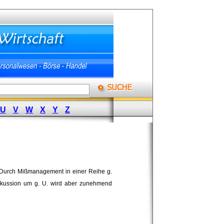
U
V
W
X
Y
Z
 Durch Mißmanagement in einer Reihe g.
Diskussion um g. U. wird aber zunehmend