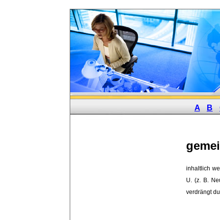
A
B
gemei
inhaltlich we
U. (z. B. N
verdrängt d