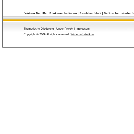
Weitere Begriffe :
Effektensubstitution
| 
Berufskrankheit
| 
Berliner Industrieban
Thematische Gliederung
| 
Unser Projekt
| 
Impressum
Copyright © 2009 All rights reserved.
Wirtschaftslexikon