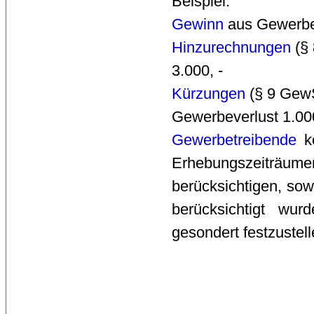
Beispiel:
Gewinn
aus Gewerbeb
Hinzurechnungen
(§ 
3.000, -
Kürzungen
(§ 9 GewS
Gewerbeverlust 1.000
Gewerbetreibende
kö
Erhebungszeiträum
berücksichtigen, sow
berücksichtigt wur
gesondert festzustel