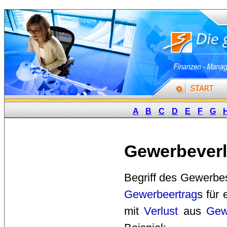
A
B
C
D
E
F
G
Gewerbeverl
Begriff des Gewerbes
Gewerbeertrag
s für
mit
Verlust
aus 
Gew