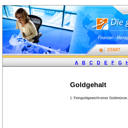
A
B
C
D
E
F
G
Goldgehalt
1. Feingoldgewicht einer Goldmünze. 