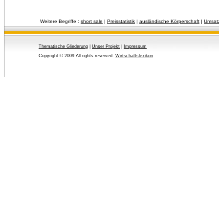
Weitere Begriffe :
short sale
| 
Preisstatistik
| 
ausländische Körperschaft
| 
Umsatz
Thematische Gliederung
| 
Unser Projekt
| 
Impressum
Copyright © 2009 All rights reserved.
Wirtschaftslexikon