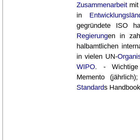
Zusammenarbeit
mit
in
Entwicklungslän
gegründete ISO ha
Regierung
en in za
halbamtlichen inter
in vielen UN-
Organi
WIPO
. - Wichtige 
Memento (jährlich)
Standard
s Handbook