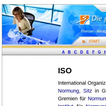
A
B
C
D
E
F
G
ISO
International Organiz
Normung
,
Sitz
in Ge
Gremien für
Normun