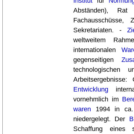
Institut
für 
Normun
Abständen), Ra
Fachausschüsse, Ze
Sekretariaten. -
Zi
weltweitem Rahm
internationalen
War
gegenseitigen
Zus
technologischen
Arbeitsergebnisse
Entwicklung
interna
vornehmlich im
Ber
waren
1994 in ca. 9
niedergelegt. Der
B
Schaffung eines 