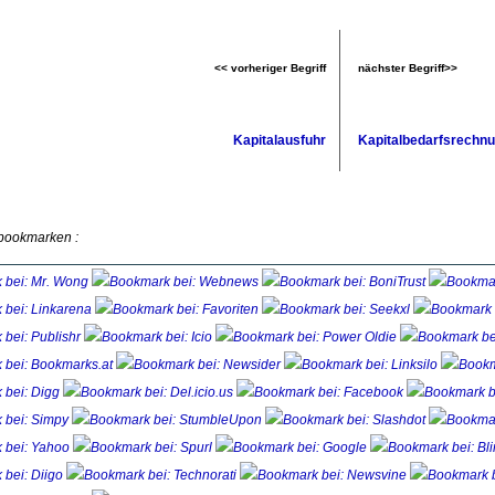
<< vorheriger Begriff
nächster Begriff>>
Kapitalausfuhr
Kapitalbedarfsrechn
 bookmarken :