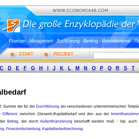
C
D
E
F
G
H
I
J
K
L
M
N
O
P
Q
R
S
T
albedarf
f
, Summe der für die
Durchführung
der verschiedenen unternehmerischen Teilpläne
ie
Differenz
zwischen (Gesamt-)Kapitalbedarf und den aus der 
Innenfinanzieru
der 
Betrag
, der durch
Außenfinanzierung
beschafft werden muß. - Vgl. auch 
ung
,
Finanzentscheidung
,
Kapitalbedarfsrechnung
.