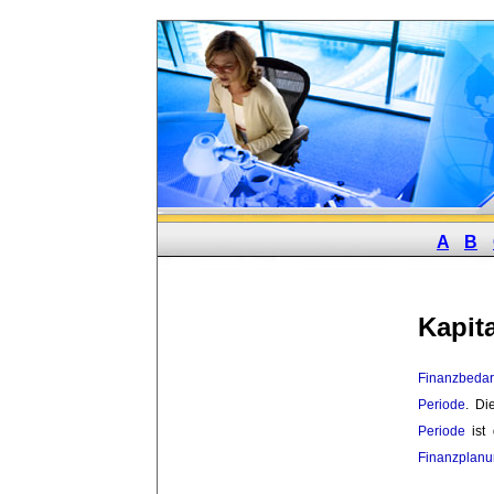
A
B
Kapit
Finanzbedar
Periode
. D
Periode
ist 
Finanzplan