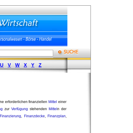
U
V
W
X
Y
Z
 erforderlichen finanziellen 
Mittel
einer 
ng
zur 
Verfügung
stehenden 
Mittel
n der
Finanzierung
,
Finanzdecke
,
Finanzplan
,