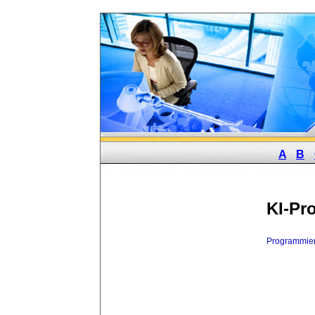
A
B
KI-Pr
Programmie