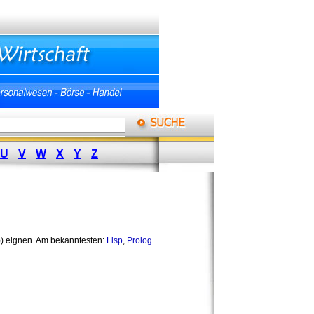
U
V
W
X
Y
Z
)) eignen. Am bekanntesten:
Lisp
,
Prolog
.