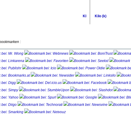
KI
Kilo (k)
 bookmarken :