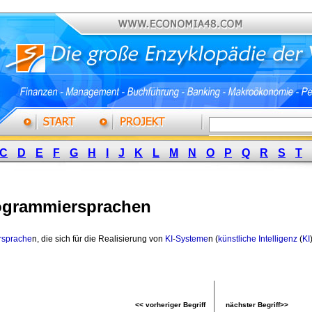
C
D
E
F
G
H
I
J
K
L
M
N
O
P
Q
R
S
T
ogrammiersprachen
rsprache
n, die sich für die Realisierung von
KI
-
Systeme
n (
künstliche Intelligenz
(
KI
<< vorheriger Begriff
nächster Begriff>>