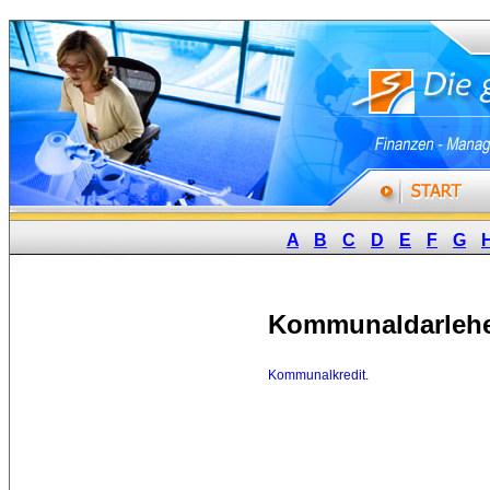
A
B
C
D
E
F
G
Kommunaldarleh
Kommunalkredit
.