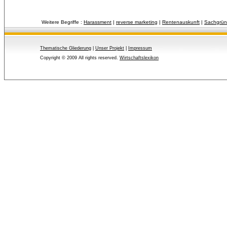
Weitere Begriffe :
Harassment
| 
reverse marketing
| 
Rentenauskunft
| 
Sachgrün
Thematische Gliederung
| 
Unser Projekt
| 
Impressum
Copyright © 2009 All rights reserved.
Wirtschaftslexikon