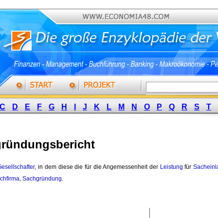
C
D
E
F
G
H
I
J
K
L
M
N
O
P
Q
R
S
T
ründungsbericht
esellschafter
, in dem diese die für die Angemessenheit der
Leistung
für 
Sacheinl
chfirma
,
Sachgründung
.