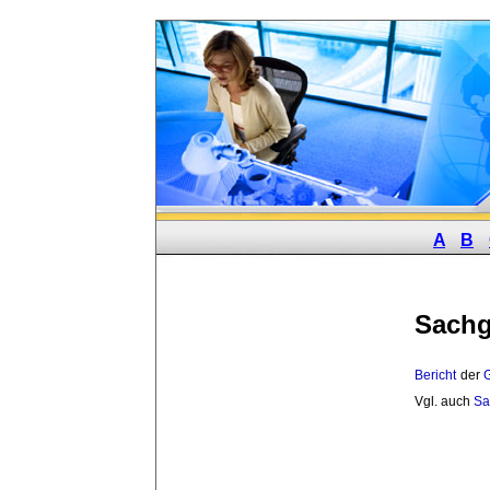
A
B
Sachg
Bericht
der 
G
Vgl. auch
Sa