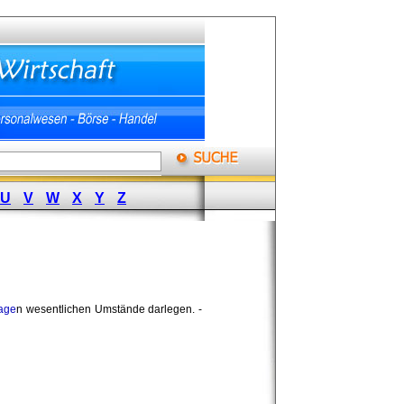
U
V
W
X
Y
Z
age
n wesentlichen Umstände darlegen. -