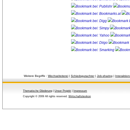
Weitere Begriffe :
Wechselreiterei
| 
Schiedsgutachter
| 
Job-sharing
| 
Interaktio
Thematische Gliederung
| 
Unser Projekt
| 
Impressum
Copyright © 2009 All rights reserved.
Wirtschaftslexikon