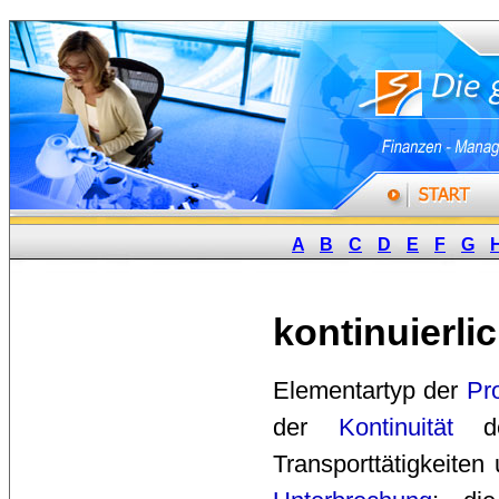
A
B
C
D
E
F
G
kontinuierli
Elementartyp der 
Pr
der 
Kontinuität
des
Transporttätigkeiten