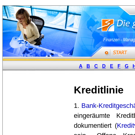
A
B
C
D
E
F
G
Kreditlinie
1. 
Bank
-
Kreditgeschä
eingeräumte Kredi
dokumentiert (
Kredit