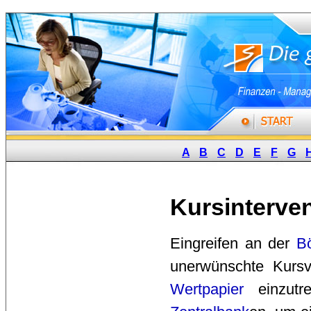
A
B
C
D
E
F
G
Kursinterve
Eingreifen an der 
B
unerwünschte Kursv
Wertpapier
einzutre