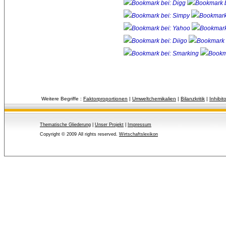
Weitere Begriffe :
Faktorproportionen
| 
Umweltchemikalien
| 
Bilanzkritik
| 
Inhibit
Thematische Gliederung
| 
Unser Projekt
| 
Impressum
Copyright © 2009 All rights reserved.
Wirtschaftslexikon