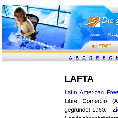
A
B
C
D
E
F
G
LAFTA
Latin American Free
Libre Comercio (AL
gegründet 1960. -
Zi