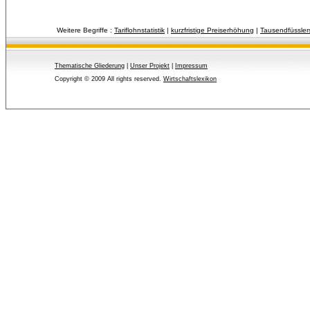
Weitere Begriffe :
Tariflohnstatistik
| 
kurzfristige Preiserhöhung
| 
Tausendfüsslers
Thematische Gliederung
| 
Unser Projekt
| 
Impressum
Copyright © 2009 All rights reserved.
Wirtschaftslexikon