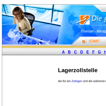
A
B
C
D
E
F
G
Lagerzollstelle
die für ein 
Zollager
und die während 