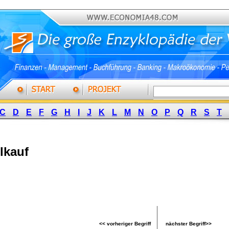
C
D
E
F
G
H
I
J
K
L
M
N
O
P
Q
R
S
T
lkauf
<< vorheriger Begriff
nächster Begriff>>