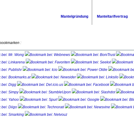
Mantelgründung
Manteltarifvertrag
 bookmarken :