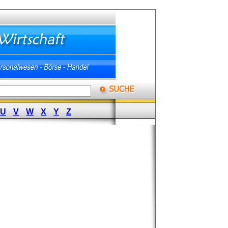
U
V
W
X
Y
Z