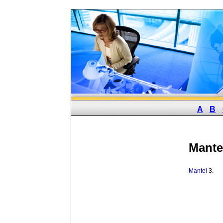
A
B
Mante
Mantel
3. 