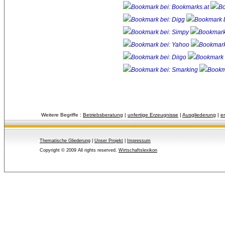
Weitere Begriffe :
Betriebsberatung
| 
unfertige Erzeugnisse
| 
Ausgliederung
| 
e
Thematische Gliederung
| 
Unser Projekt
| 
Impressum
Copyright © 2009 All rights reserved.
Wirtschaftslexikon