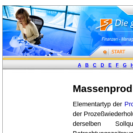
A
B
C
D
E
F
G
Massenprod
Elementartyp der 
Pr
der Prozeßwiederholu
derselben Sollq