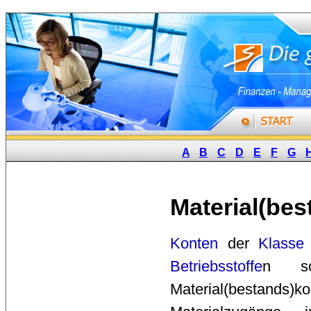
A
B
C
D
E
F
G
Material(be
Konten
der 
Klasse
Betriebsstoffe
n so
Material(bestands)