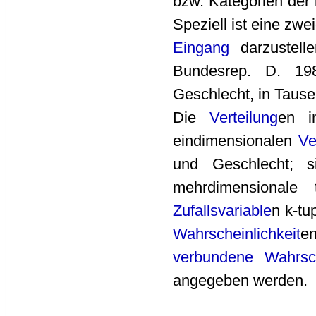
bzw. Kategorien der b
Speziell ist eine zw
Eingang
darzustelle
Bundesrep. D. 1
Geschlecht, in Tause
Die 
Verteilung
en i
eindimensionalen
Ve
und Geschlecht; 
mehrdimensionale 
Zufallsvariable
n k-tu
Wahrscheinlichkeit
e
verbundene
Wahrsch
angegeben werden. 