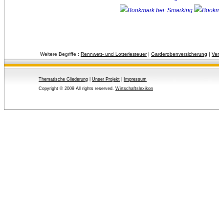
Weitere Begriffe :
Rennwett- und Lotteriesteuer
| 
Garderobenversicherung
| 
Ver
Thematische Gliederung
| 
Unser Projekt
| 
Impressum
Copyright © 2009 All rights reserved.
Wirtschaftslexikon