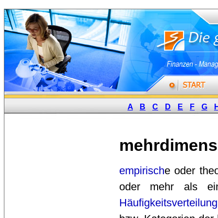
A
B
C
D
E
F
G
mehrdimensi
empirisch
e oder the
oder mehr als e
Häufigkeitsverteilung