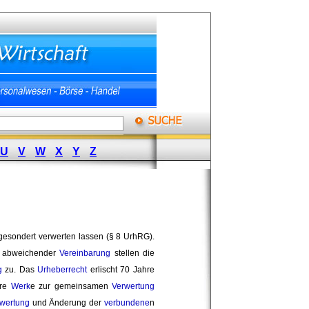
U
V
W
X
Y
Z
esondert verwerten lassen (§ 8 UrhRG). 
 abweichender
Vereinbarung
stellen die 
g
zu. Das 
Urheberrecht
erlischt 70 Jahre 
re 
Werk
e zur gemeinsamen
Verwertung
wertung
und Änderung der 
verbundene
n