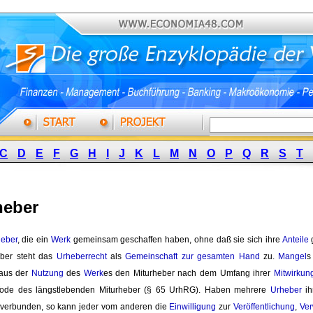
C
D
E
F
G
H
I
J
K
L
M
N
O
P
Q
R
S
T
heber
eber
, die ein
Werk
gemeinsam geschaffen haben, ohne daß sie sich ihre 
Anteile
g
ber steht das
Urheberrecht
als 
Gemeinschaft zur gesamten Hand
zu. 
Mangel
s
 aus der
Nutzung
des 
Werk
es den Miturheber nach dem Umfang ihrer
Mitwirkun
ode des längstlebenden Miturheber (§ 65 UrhRG). Haben mehrere
Urheber
ih
 verbunden, so kann jeder vom anderen die 
Einwilligung
zur 
Veröffentlichung
,
Ver