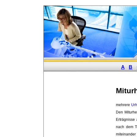
A
B
Mitur
mehrere 
Urh
Den Miturhe
Erträgnisse
nach dem T
miteinander