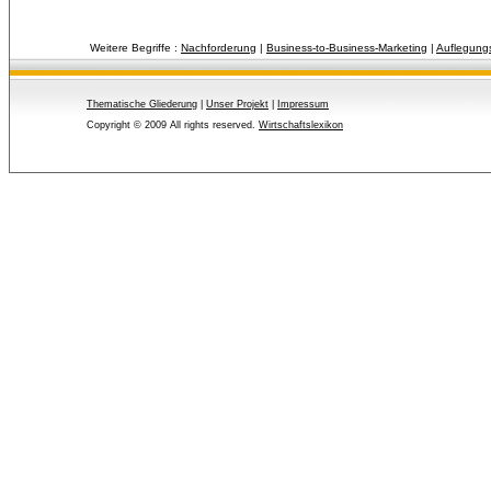
Weitere Begriffe :
Nachforderung
| 
Business-to-Business-Marketing
| 
Auflegungs
Thematische Gliederung
| 
Unser Projekt
| 
Impressum
Copyright © 2009 All rights reserved.
Wirtschaftslexikon