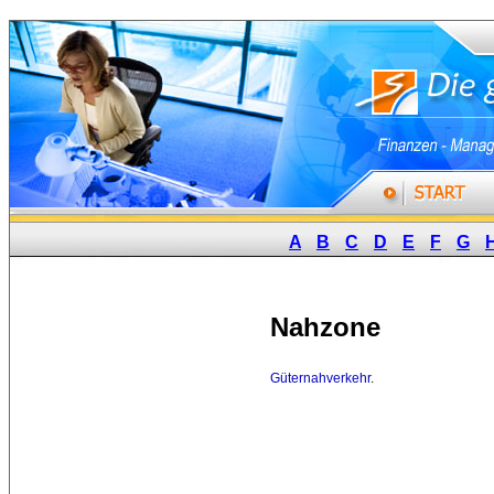
A
B
C
D
E
F
G
Nahzone
Güternahverkehr
.