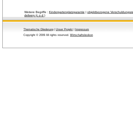
Weitere Begriffe :
Kindergartenplatzgarantie
| 
objektbezogene Verschuldungsre
delivery (c o d )
Thematische Gliederung
| 
Unser Projekt
| 
Impressum
Copyright © 2009 All rights reserved.
Wirtschaftslexikon