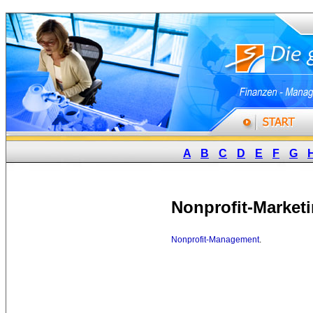
A
B
C
D
E
F
G
Nonprofit-Market
Nonprofit-Management
.