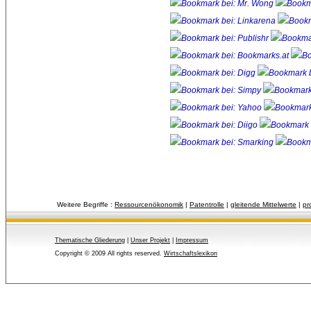
Weitere Begriffe :
Ressourcenökonomik
| 
Patentrolle
| 
gleitende Mittelwerte
| 
pr
Thematische Gliederung
| 
Unser Projekt
| 
Impressum
Copyright © 2009 All rights reserved.
Wirtschaftslexikon