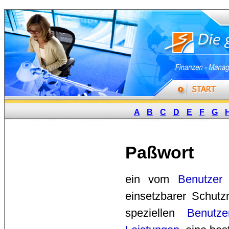
A
B
C
D
E
F
G
Paßwort
ein vom 
Benutzer
einsetzbarer Schut
speziellen
Benutze