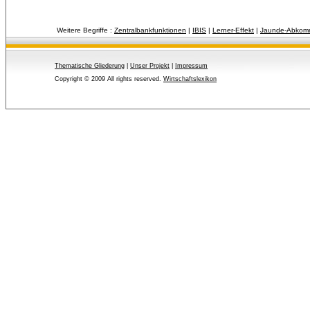
Weitere Begriffe :
Zentralbankfunktionen
| 
IBIS
| 
Lerner-Effekt
| 
Jaunde-Abkom
Thematische Gliederung
| 
Unser Projekt
| 
Impressum
Copyright © 2009 All rights reserved.
Wirtschaftslexikon