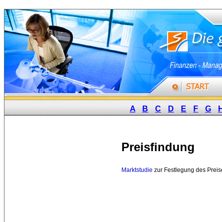
A
B
C
D
E
F
G
Preisfindung
Marktstudie
zur Festlegung des Preise