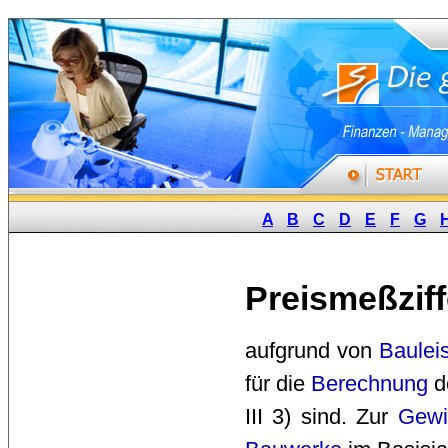
A
B
C
D
E
F
G
Preismeßziff
aufgrund von 
Baulei
für die 
Berechnung
de
III 3) sind. Zur 
Gewi