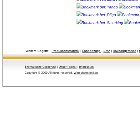
Weitere Begriffe :
Produktionsstatistik
| 
Lohnabzüge
| 
EMA
| 
Hausangestellte
| 
Thematische Gliederung
| 
Unser Projekt
| 
Impressum
Copyright © 2009 All rights reserved.
Wirtschaftslexikon