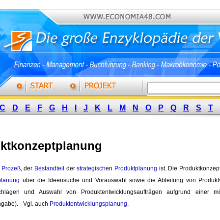
C
D
E
F
G
H
I
J
K
L
M
N
O
P
Q
R
S
T
ktkonzeptplanung
 
Prozeß
, der
Bestandteil
der 
strategisch
en
Produktplanung
ist. Die Produktkonzep
planung
über die Ideensuche und Vorauswahl sowie die Ableitung von Produktv
schlägen und Auswahl von Produktentwicklungsaufträgen aufgrund einer m
gabe). - Vgl. auch
Produktentwicklungsplanung
.