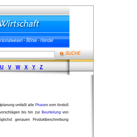
U
V
W
X
Y
Z
tplanung umfaßt alle 
Phase
n vom Anstoß
orschlägen bis hin zur 
Beurteilung
von 
öglichst genauen Produktbeschreibung