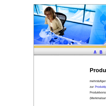
A
B
Produ
mehrstufiger
zur
Produkt
Produktvor
(Merkmalsan