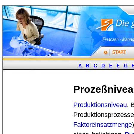
A
B
C
D
E
F
G
Prozeßnive
Produktionsniveau
, 
Produktionsprozesse
Faktoreinsatzmenge