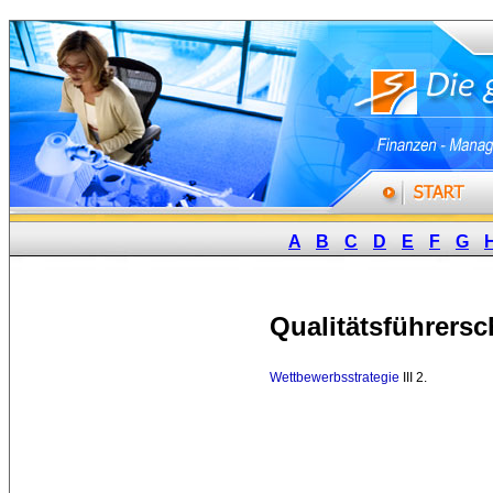
A
B
C
D
E
F
G
Qualitätsführersc
Wettbewerbsstrategie
III 2. 