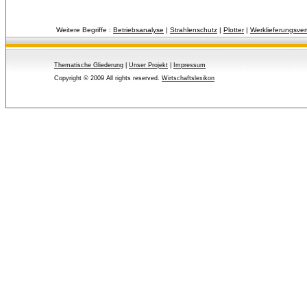
Weitere Begriffe :
Betriebsanalyse
| 
Strahlenschutz
| 
Plotter
| 
Werklieferungsver
Thematische Gliederung
| 
Unser Projekt
| 
Impressum
Copyright © 2009 All rights reserved.
Wirtschaftslexikon