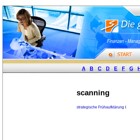
A
B
C
D
E
F
G
scanning
strategische Frühaufklärung
I. 