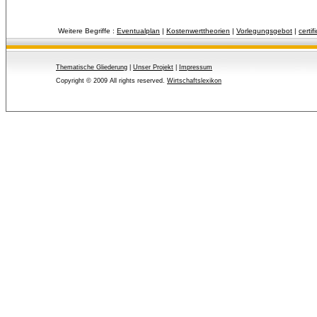
Weitere Begriffe :
Eventualplan
| 
Kostenwerttheorien
| 
Vorlegungsgebot
| 
certif
Thematische Gliederung
| 
Unser Projekt
| 
Impressum
Copyright © 2009 All rights reserved.
Wirtschaftslexikon