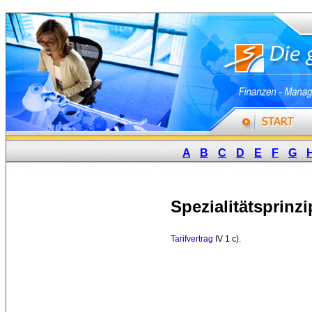
A
B
C
D
E
F
G
Spezialitätsprinzi
Tarifvertrag
IV 1 c). 