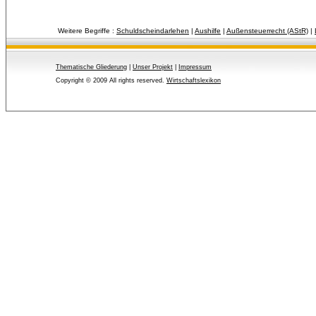
Weitere Begriffe :
Schuldscheindarlehen
| 
Aushilfe
| 
Außensteuerrecht (AStR)
| 
Thematische Gliederung
| 
Unser Projekt
| 
Impressum
Copyright © 2009 All rights reserved.
Wirtschaftslexikon