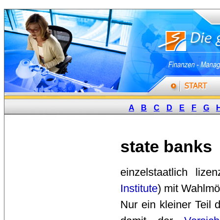
A
B
C
D
E
F
G
state banks
einzelstaatlich lizen
Institute
) mit Wahlmö
Nur ein kleiner Teil