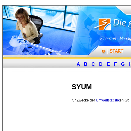
A
B
C
D
E
F
G
SYUM
für Zwecke der 
Umweltstatistik
en (vgl