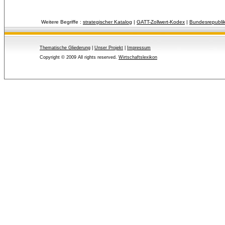
Weitere Begriffe :
strategischer Katalog
| 
GATT-Zollwert-Kodex
| 
Bundesrepubli
Thematische Gliederung
| 
Unser Projekt
| 
Impressum
Copyright © 2009 All rights reserved.
Wirtschaftslexikon