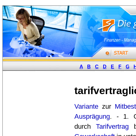
A
B
C
D
E
F
G
tarifvertrag
Variante
zur 
Mitbes
Ausprägung
. - 1. 
durch 
Tarifvertrag
bz