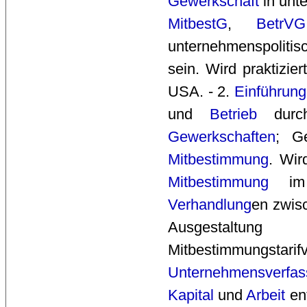
Gewerkschaft
in unt
MitbestG
,
BetrVG
unternehmenspoliti
sein. Wird praktizie
USA. - 2.
Einführung
und 
Betrieb
durch
Gewerkschaften
; G
Mitbestimmung
. Wir
Mitbestimmung
im 
Verhandlung
en zwis
Ausgestaltu
Mitbestimmungstarif
Unternehmensverfas
Kapital
und 
Arbeit
ent