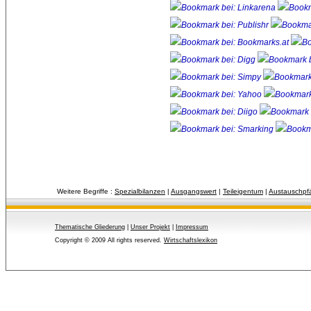
Weitere Begriffe :
Spezialbilanzen
| 
Ausgangswert
| 
Teileigentum
| 
Austauschpf
Thematische Gliederung
| 
Unser Projekt
| 
Impressum
Copyright © 2009 All rights reserved.
Wirtschaftslexikon