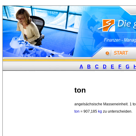
A
B
C
D
E
F
G
ton
angelsächsische Masseneinheit. 1 to
ton
= 907,185 
kg
zu unterscheiden. 