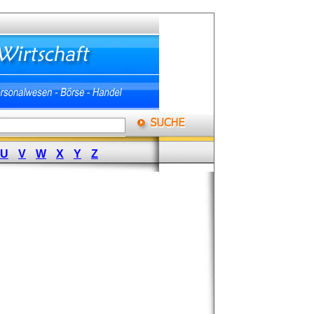
U
V
W
X
Y
Z