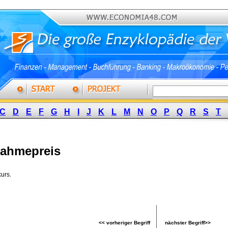
C
D
E
F
G
H
I
J
K
L
M
N
O
P
Q
R
S
T
ahmepreis
rs. 
<< vorheriger Begriff
nächster Begriff>>