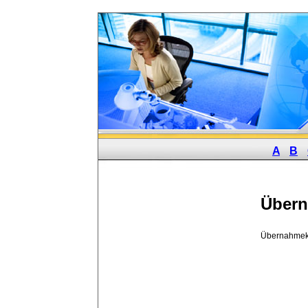
A
B
Übern
Übernahmeku