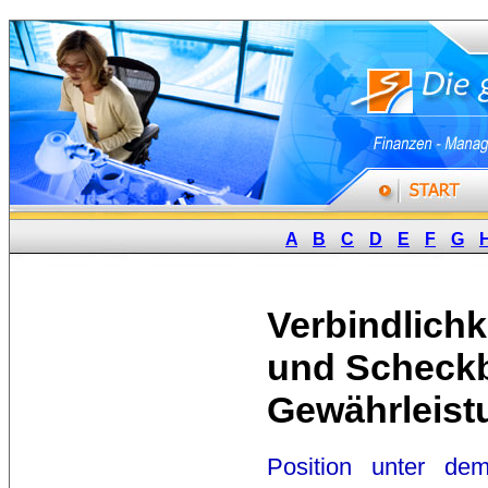
A
B
C
D
E
F
G
Verbindlich
und Scheckb
Gewährleist
Position
unter dem