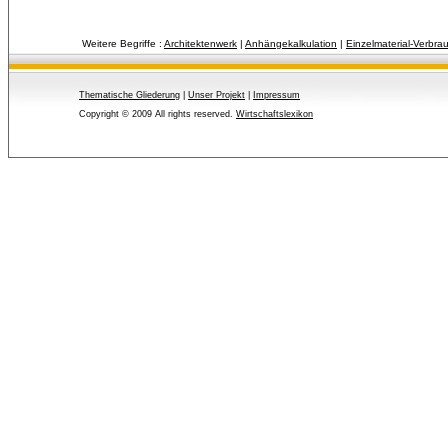
Weitere Begriffe :
Architektenwerk
| 
Anhängekalkulation
| 
Einzelmaterial-Verbr
Thematische Gliederung
| 
Unser Projekt
| 
Impressum
Copyright © 2009 All rights reserved.
Wirtschaftslexikon