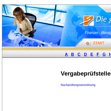
A
B
C
D
E
F
G
Vergabeprüfstell
Nachprüfungsverordnung
.