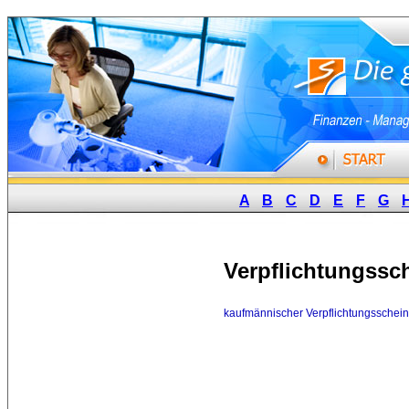
A
B
C
D
E
F
G
Verpflichtungssc
kaufmännischer Verpflichtungsschein