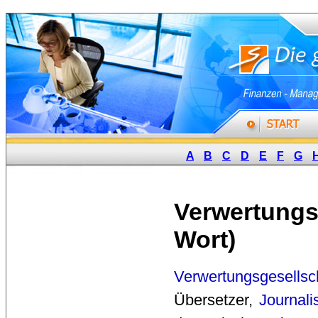
A
B
C
D
E
F
G
Verwertungs
Wort)
Verwertungsgesellsc
Übersetzer,
Journali