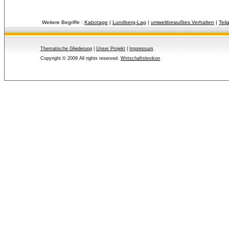
Weitere Begriffe :
Kabotage
| 
Lundberg-Lag
| 
umweltbewußtes Verhalten
| 
Tei
Thematische Gliederung
| 
Unser Projekt
| 
Impressum
Copyright © 2009 All rights reserved.
Wirtschaftslexikon