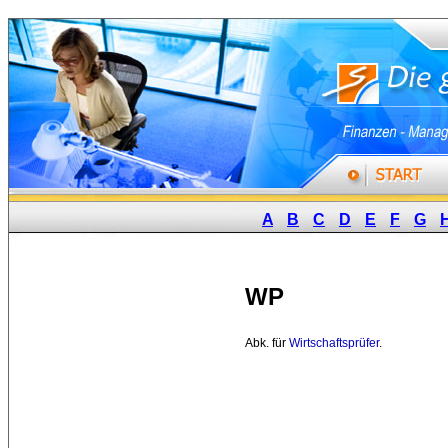
A
B
C
D
E
F
G
WP
Abk. für 
Wirtschaftsprüfer
.