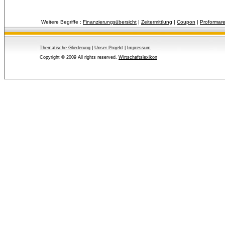
Weitere Begriffe :
Finanzierungsübersicht
| 
Zeitermittlung
| 
Coupon
| 
Proformar
Thematische Gliederung
| 
Unser Projekt
| 
Impressum
Copyright © 2009 All rights reserved.
Wirtschaftslexikon