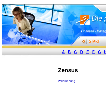
A
B
C
D
E
F
G
Zensus
Vollerhebung
.