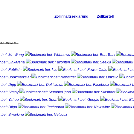
Zollinhaltserklärung
Zollkartell
 bookmarken :