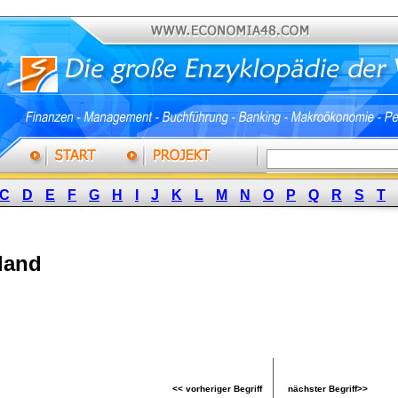
C
D
E
F
G
H
I
J
K
L
M
N
O
P
Q
R
S
T
nland
<< vorheriger Begriff
nächster Begriff>>