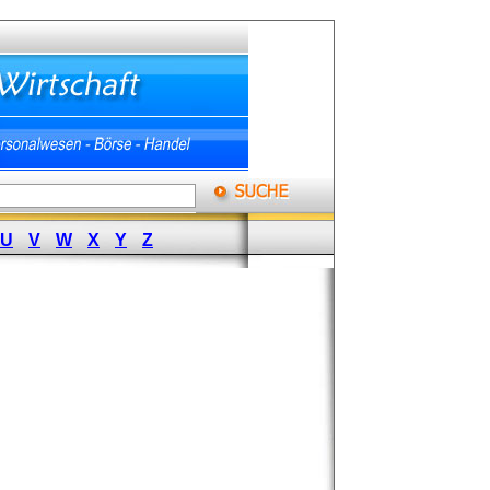
U
V
W
X
Y
Z