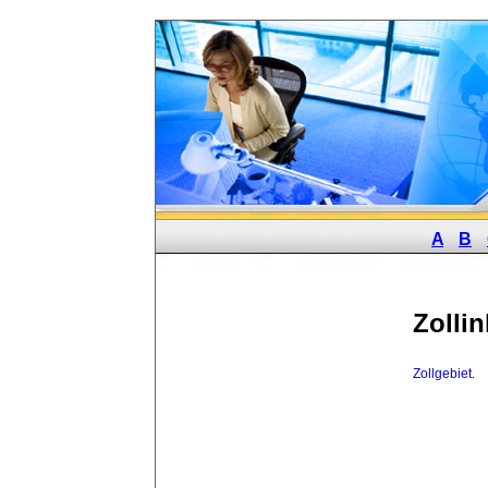
A
B
Zolli
Zollgebiet
.