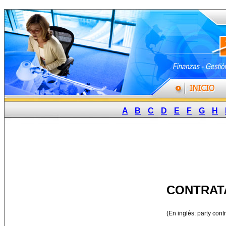
A
B
C
D
E
F
G
H
CONTRAT
(En inglés: party contr