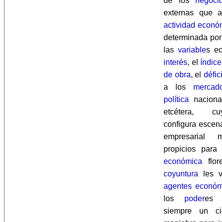
de los
negoci
externas que 
actividad econó
determinada por
las
variable
s e
interés
, el
índice
de obra
, el
défic
a los
mercad
política
nacional
etcétera, cu
configura escen
empresarial
propicios par
económica
flor
coyuntura
les v
agentes económ
los
poder
es 
siempre un c