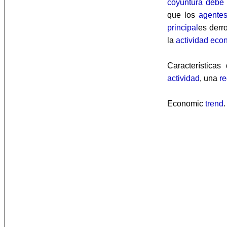
coyuntura
debe
que los
agente
principal
es derr
la
actividad eco
Característica
actividad
, una
re
Economic
trend
.