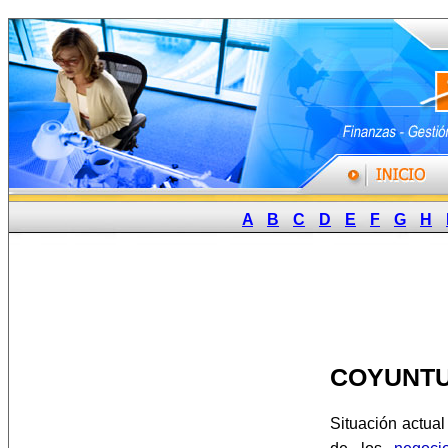
A
B
C
D
E
F
G
H
COYUNTU
Situación actual