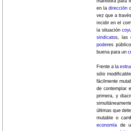
maniobra para in
en la
dirección
q
vez que a travé
incidir en el c
la situación
coyu
sindicato
s, las
poder
es públic
buena para un
c
Frente a la
estru
sólo modificabl
fácilmente mutab
de contemplar 
primera, y dia
simultáneamente
últimas que det
mutable o camb
economía
de 