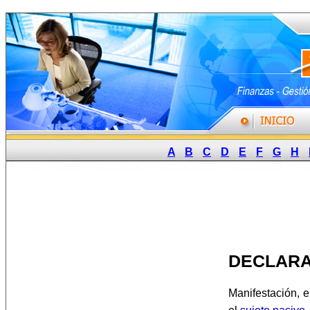
A
B
C
D
E
F
G
H
DECLARA
Manifestación, 