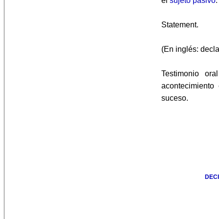
el
sujeto pasivo
.
Statement.
(En inglés: decla
Testimonio ora
acontecimiento
suceso.
DEC