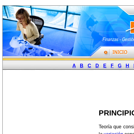
A
B
C
D
E
F
G
H
PRINCIP
Teoría que cons