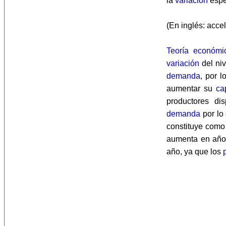
la
variación
espe
(En inglés: accel
Teoría económi
variación
del ni
demanda
, por l
aumentar su
ca
productores d
demanda
por lo
constituye como
aumenta en año
año, ya que los